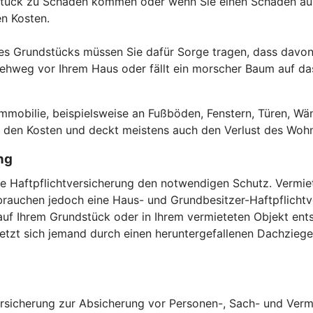
ndstück zu Schaden kommen oder wenn Sie einen Schaden au
den Kosten.
es Grundstücks müssen Sie dafür Sorge tragen, dass davon 
hweg vor Ihrem Haus oder fällt ein morscher Baum auf das 
.
obilie, beispielsweise an Fußböden, Fenstern, Türen, Wän
or den Kosten und deckt meistens auch den Verlust des Woh
ng
vate Haftpflichtversicherung den notwendigen Schutz. Verm
auchen jedoch eine Haus- und Grundbesitzer-Haftpflichtver
uf Ihrem Grundstück oder in Ihrem vermieteten Objekt ents
zt sich jemand durch einen heruntergefallenen Dachziegel,
versicherung zur Absicherung vor Personen-, Sach- und Verm