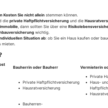
n Kosten Sie nicht allein
stemmen können.
d die
private Haftpflichtversicherung
und die
Hausratvers
Immobilie
, dann sollten Sie über eine
Risikolebensversich
hbauversicherung
wichtig.
ndividuellen Situation ab
: ob Sie ein Haus kaufen oder ba
 mieten.
?
bst
Bauherrin oder Bauherr
Vermieterin o
Private H
Private Haftpflichtversicherung
Haus- und
Hausratversicherung
Haftpflic
Hausratve
Bauherren-