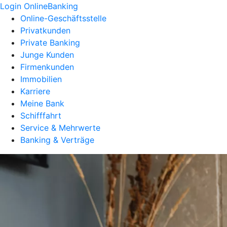
Login OnlineBanking
Online-Geschäftsstelle
Privatkunden
Private Banking
Junge Kunden
Firmenkunden
Immobilien
Karriere
Meine Bank
Schifffahrt
Service & Mehrwerte
Banking & Verträge