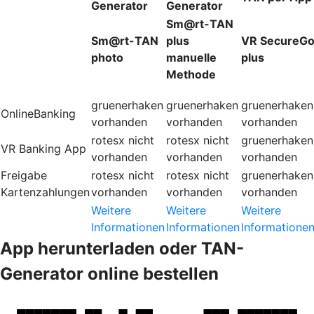
Generator
Generator
Sm@rt-TAN
Sm@rt-TAN
plus
VR SecureG
photo
manuelle
plus
Methode
gruenerhaken
gruenerhaken
gruenerhaken
OnlineBanking
vorhanden
vorhanden
vorhanden
rotesx
nicht
rotesx
nicht
gruenerhaken
VR Banking App
vorhanden
vorhanden
vorhanden
Freigabe
rotesx
nicht
rotesx
nicht
gruenerhaken
Kartenzahlungen
vorhanden
vorhanden
vorhanden
Weitere
Weitere
Weitere
Informationen
Informationen
Informatione
App herunterladen oder TAN-
Generator online bestellen