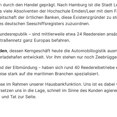
en durch den Handel geprägt. Nach Hamburg ist die Stadt L
ass viele Absolventen der Hochschule Emden/Leer mit dem 
itschaft der örtlichen Banken, diese Existenzgründer zu stü
es deutschen Seeschiffsregisters zuzuordnen.
ndesrepublik – sind mittlerweile etwa 24 Reedereien ansäs
rstraßennetz ganz Europas befahren.
den
, dessen Kerngeschäft heute die Automobillogistik aus
erladehafen entwickelt. Vor ihm stehen nur noch Zeebrügg
 der Elbmündung - haben sich rund 40 Reedereibetriebe eta
ise stark auf die maritimen Branchen spezialisiert.
se im Rahmen unserer Hausbankfunktion. Uns ist es dabei w
etzen uns in die Lage, schnell im Sinne des Kunden agiere
 und Tat zur Seite.