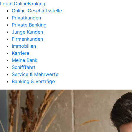
Login OnlineBanking
Online-Geschäftsstelle
Privatkunden
Private Banking
Junge Kunden
Firmenkunden
Immobilien
Karriere
Meine Bank
Schifffahrt
Service & Mehrwerte
Banking & Verträge