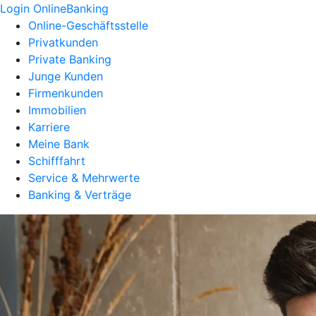
Login OnlineBanking
Online-Geschäftsstelle
Privatkunden
Private Banking
Junge Kunden
Firmenkunden
Immobilien
Karriere
Meine Bank
Schifffahrt
Service & Mehrwerte
Banking & Verträge