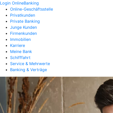
Login OnlineBanking
Online-Geschäftsstelle
Privatkunden
Private Banking
Junge Kunden
Firmenkunden
Immobilien
Karriere
Meine Bank
Schifffahrt
Service & Mehrwerte
Banking & Verträge