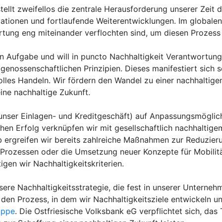
stellt zweifellos die zentrale Herausforderung unserer Zei
novationen und fortlaufende Weiterentwicklungen. Im globale
rtung eng miteinander verflochten sind, um diesen Prozess 
en Aufgabe und will in puncto Nachhaltigkeit Verantwortun
genossenschaftlichen Prinzipien. Dieses manifestiert sich s
lles Handeln. Wir fördern den Wandel zu einer nachhaltig
ine nachhaltige Zukunft.
(unser Einlagen- und Kreditgeschäft) auf Anpassungsmöglich
chen Erfolg verknüpfen wir mit gesellschaftlich nachhaltig
 ergreifen wir bereits zahlreiche Maßnahmen zur Reduzie
on Prozessen oder die Umsetzung neuer Konzepte für Mobil
en wir Nachhaltigkeitskriterien.
ere Nachhaltigkeitsstrategie, die fest in unserer Unternehme
den Prozess, in dem wir Nachhaltigkeitsziele entwickeln un
uppe
. Die Ostfriesische Volksbank eG verpflichtet sich, da