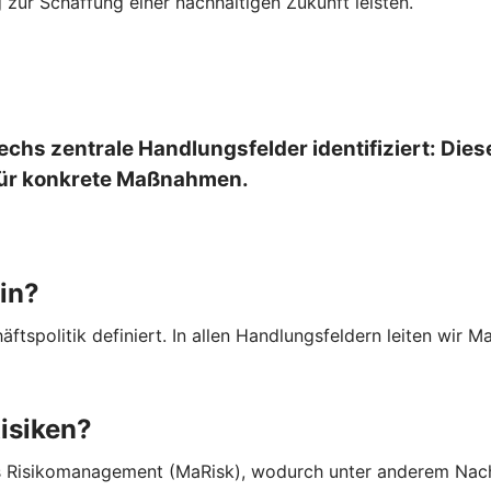
 zur Schaffung einer nachhaltigen Zukunft leisten.
hs zentrale Handlungsfelder identifiziert: Diese
 für konkrete Maßnahmen.
in?
häftspolitik definiert. In allen Handlungsfeldern leiten wi
isiken?
 Risikomanagement (MaRisk), wodurch unter anderem Nachhal