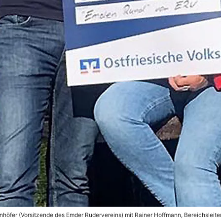
nhöfer (Vorsitzende des Emder Rudervereins) mit Rainer Hoffmann, Bereichsleiter