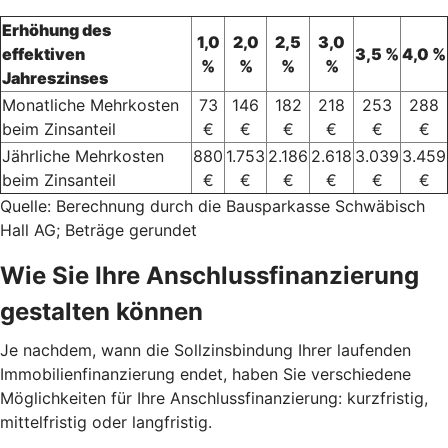
Erhöhung des
1,0
2,0
2,5
3,0
effektiven
3,5 %
4,0 %
%
%
%
%
Jahreszinses
Monatliche Mehrkosten
73
146
182
218
253
288
beim Zinsanteil
€
€
€
€
€
€
Jährliche Mehrkosten
880
1.753
2.186
2.618
3.039
3.459
beim Zinsanteil
€
€
€
€
€
€
Quelle: Berechnung durch die Bausparkasse Schwäbisch
Hall AG; Beträge gerundet
Wie Sie Ihre Anschlussfinanzierung
gestalten können
Je nachdem, wann die Sollzinsbindung Ihrer laufenden
Immobilienfinanzierung endet, haben Sie verschiedene
Möglichkeiten für Ihre Anschlussfinanzierung: kurzfristig,
mittelfristig oder langfristig.